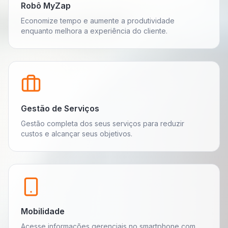
Conhecer o SecureOps
Gestão de Endpoints
Bloqueios Inteligentes
Auditoria Visual
DLP — Proteção de Dados