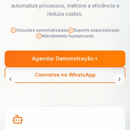
Segurança Corporativa
Inteligência aplicada
à
segurança
Plataforma completa de monitoramento,
segurança e gestão de endpoints corporativos.
Segurança
Controle
Auditoria
Solicitar Demonstração